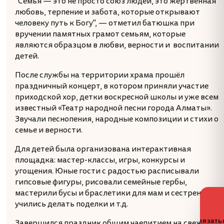
"Семья — это не просто союз людей, это жертвенная
любовь, терпение и забота, которые открывают
человеку путь к Богу", — отметил батюшка при
вручении памятных грамот семьям, которые
являются образцом в любви, верности и воспитании
детей.
После службы на территории храма прошёл
праздничный концерт, в котором приняли участие
приходской хор, детки воскресной школы и уже всем
известный «Театр народной песни города Алматы».
Звучали песнопения, народные композиции и стихи о
семье и верности.
Для детей была организована интерактивная
площадка: мастер-классы, игры, конкурсы и
угощения. Юные гости с радостью расписывали
гипсовые фигуры, рисовали семейные гербы,
мастерили бусы и браслетики для мам и сестренок,
учились делать поделки и т.д.
Связать
Завершился праздник общим чаепитием на свежем